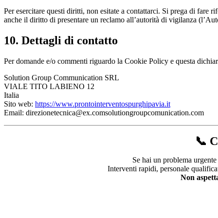
Per esercitare questi diritti, non esitate a contattarci. Si prega di far
anche il diritto di presentare un reclamo all’autorità di vigilanza (l’Aut
10. Dettagli di contatto
Per domande e/o commenti riguardo la Cookie Policy e questa dichiaraz
Solution Group Communication SRL
VIALE TITO LABIENO 12
Italia
Sito web:
https://www.prontointerventospurghipavia.it
Email:
direzionetecnica@
ex.com
solutiongroupcomunication.com
📞 C
Se hai un problema urgente o
Interventi rapidi, personale qualifi
Non aspettar