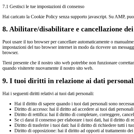
7.1 Gestisci le tue impostazioni di consenso
Hai caricato la Cookie Policy senza supporto javascript. Su AMP, puoi 
8. Abilitare/disabilitare e cancellazione de
Puoi usare il tuo browser per cancellare automaticamente o manualment
impostazioni del tuo browser internet in modo da ricevere un messaggio
browser.
Tieni presente che il nostro sito web potrebbe non funzionare correttam
quando visiterete nuovamente il nostro sito web.
9. I tuoi diritti in relazione ai dati personal
Hai i seguenti diritti relativi ai tuoi dati personali:
Hai il diritto di sapere quando i tuoi dati personali sono necess
Diritto di accesso: hai il diritto ad accedere ai tuoi dati persona
Diritto di rettifica: hai il diritto di completare, correggere, canc
Se ci darai il consenso per elaborare i tuoi dati, hai il diritto di
Diritto di trasferire i tuoi dati: hai il diritto di richiedere tutti i t
Diritto di opposizione: hai il diritto ad opporti al trattamento de