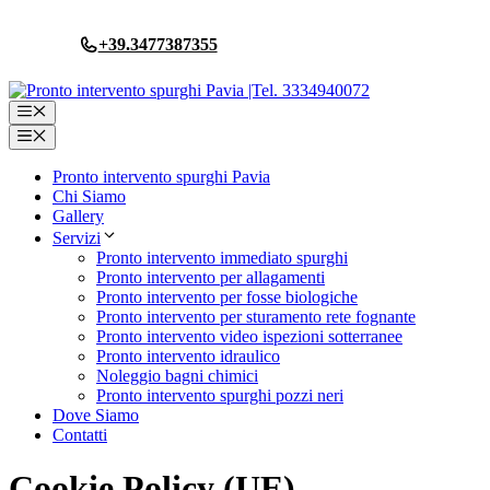
Vai
al
+39.3477387355
contenuto
Menu
Menu
Pronto intervento spurghi Pavia
Chi Siamo
Gallery
Servizi
Pronto intervento immediato spurghi
Pronto intervento per allagamenti
Pronto intervento per fosse biologiche
Pronto intervento per sturamento rete fognante
Pronto intervento video ispezioni sotterranee
Pronto intervento idraulico
Noleggio bagni chimici
Pronto intervento spurghi pozzi neri
Dove Siamo
Contatti
Cookie Policy (UE)