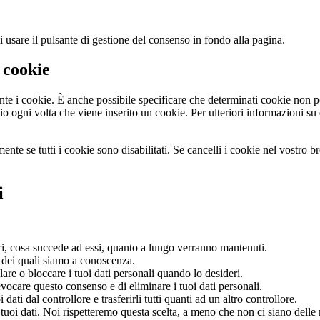
usare il pulsante di gestione del consenso in fondo alla pagina.
i cookie
e i cookie. È anche possibile specificare che determinati cookie non po
 ogni volta che viene inserito un cookie. Per ulteriori informazioni su q
ente se tutti i cookie sono disabilitati. Se cancelli i cookie nel vostro 
i
ari, cosa succede ad essi, quanto a lungo verranno mantenuti.
li dei quali siamo a conoscenza.
ellare o bloccare i tuoi dati personali quando lo desideri.
 revocare questo consenso e di eliminare i tuoi dati personali.
uoi dati dal controllore e trasferirli tutti quanti ad un altro controllore.
i tuoi dati. Noi rispetteremo questa scelta, a meno che non ci siano delle 