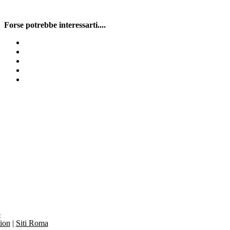
Forse potrebbe interessarti....
Noleggio bagni chimici Cassolnovo
Pronto intervento per allagamenti Menconico
Pronto intervento spurghi pozzi neri Lirio
Spurghi Carbonara al Ticino
Spurgo Tromello
o
ion
|
Siti Roma