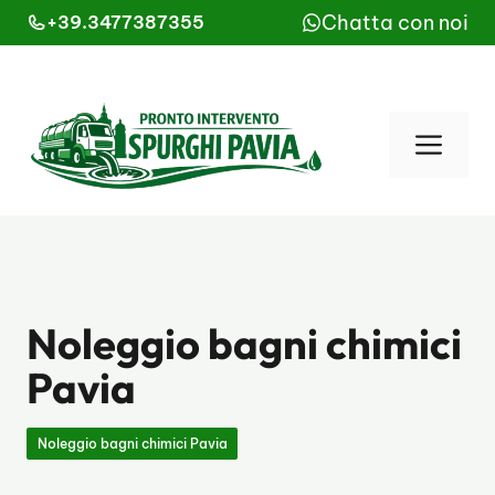
Vai
Chatta con noi
+39.3477387355
al
contenuto
Men
Noleggio bagni chimici
Pavia
Noleggio bagni chimici Pavia