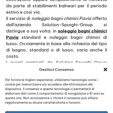
da parte di stabilimenti balneari per il periodo
estivo e così via.
Il servizio di
noleggio bagni chimici Pavia
offerto
dall’azienda Solution-Spurghi-Group si
distingue a sua volta: in
noleggio bagni chimici
Pavia
standard e noleggio bagni chimici di
lusso. Ovviamente in base alla richiesta del tipo
di bagno, standard o di lusso, varia anche il
costo.
I prezzi praticati da Solution-Spurghi-Group
sono molto competitivi e concorrenziali rispetto
Gestisci Consenso
alle altre aziende, hanno a disposizione un team
Per fornire le migliori esperienze, utilizziamo tecnologie come i
di professionisti ed esperti, pronti ad ascoltare e
cookie per memorizzare e/o accedere alle informazioni del
soddisfare ogni richiesta del cliente.
dispositivo. Il consenso a queste tecnologie ci permetterà di
elaborare dati come il comportamento di navigazione o ID unici su
questo sito. Non acconsentire o ritirare il consenso può influire
negativamente su alcune caratteristiche e funzioni.