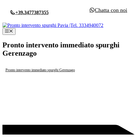
Vai
Chatta con noi
al
+39.3477387355
contenuto
Menu
Pronto intervento immediato spurghi
Gerenzago
Pronto intervento immediato spurghi Gerenzago