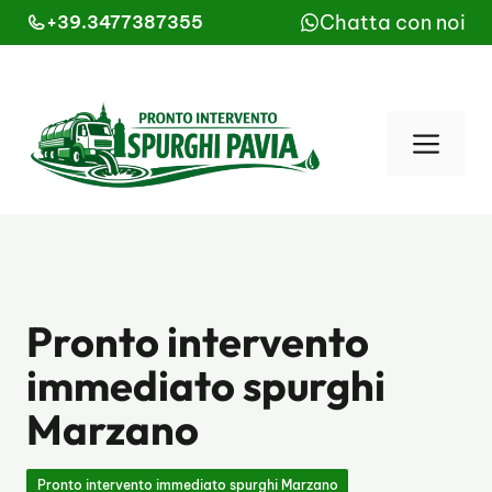
Vai
Chatta con noi
+39.3477387355
al
contenuto
Men
Pronto intervento
immediato spurghi
Marzano
Pronto intervento immediato spurghi Marzano