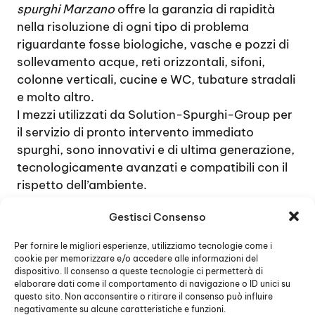
spurghi Marzano
offre la garanzia di rapidità
nella risoluzione di ogni tipo di problema
riguardante fosse biologiche, vasche e pozzi di
sollevamento acque, reti orizzontali, sifoni,
colonne verticali, cucine e WC, tubature stradali
e molto altro.
I mezzi utilizzati da Solution-Spurghi-Group per
il servizio di pronto intervento immediato
spurghi, sono innovativi e di ultima generazione,
tecnologicamente avanzati e compatibili con il
rispetto dell’ambiente.
Tutti i clienti saranno soddisfatti del servizio di
Gestisci Consenso
Solution-Spurghi-Group, che si distingue per
professionalità, rapidità e soprattutto per un
Per fornire le migliori esperienze, utilizziamo tecnologie come i
rapporto qualità-prezzo competitivo e
cookie per memorizzare e/o accedere alle informazioni del
concorrenziale sul mercato.
dispositivo. Il consenso a queste tecnologie ci permetterà di
elaborare dati come il comportamento di navigazione o ID unici su
questo sito. Non acconsentire o ritirare il consenso può influire
negativamente su alcune caratteristiche e funzioni.