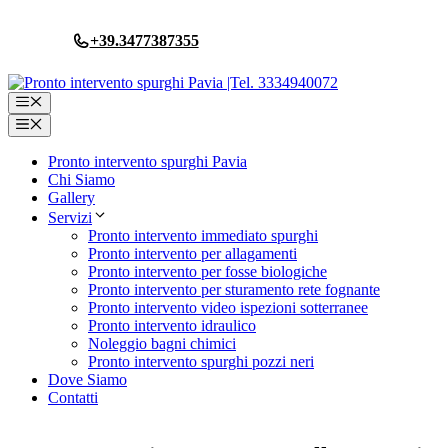
Vai
al
+39.3477387355
contenuto
Menu
Menu
Pronto intervento spurghi Pavia
Chi Siamo
Gallery
Servizi
Pronto intervento immediato spurghi
Pronto intervento per allagamenti
Pronto intervento per fosse biologiche
Pronto intervento per sturamento rete fognante
Pronto intervento video ispezioni sotterranee
Pronto intervento idraulico
Noleggio bagni chimici
Pronto intervento spurghi pozzi neri
Dove Siamo
Contatti