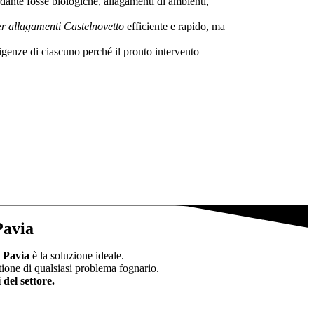
ardante fosse biologiche, allagamenti di ambienti,
er allagamenti Castelnovetto
efficiente e rapido, ma
sigenze di ciascuno perché il pronto intervento
Pavia
 Pavia
è la soluzione ideale.
tione di qualsiasi problema fognario.
 del settore.