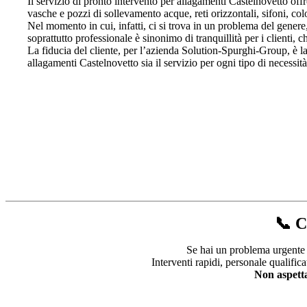
Il servizio di pronto intervento per allagamenti Castelnovetto offr
vasche e pozzi di sollevamento acque, reti orizzontali, sifoni, col
Nel momento in cui, infatti, ci si trova in un problema del genere
soprattutto professionale è sinonimo di tranquillità per i clienti,
La fiducia del cliente, per l’azienda Solution-Spurghi-Group, è la
allagamenti Castelnovetto sia il servizio per ogni tipo di necessità
📞 C
Se hai un problema urgente o
Interventi rapidi, personale qualifi
Non aspettar