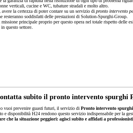
e la garanzia di rapidità nella risoluzione di ogni tipo di problema rigu
onne verticali, cucine e WC, tubature stradali e molto altro.
, avere la certezza di poter contare su un servizio di
pronto intervento p
 che resteranno soddisfatti delle prestazioni di Solution-Spurghi-Group.
 missione principale proprio per questo opera nel totale rispetto delle e
 in questo settore.
ontatta subito il pronto intervento spurghi 
 vuoi prevenire guasti futuri, il servizio di
Pronto intervento spurghi
cato e disponibilità H24 rendono questo servizio indispensabile per la ges
e che la situazione peggiori: agisci subito e affidati a professionisti