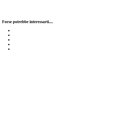
Forse potrebbe interessarti....
Noleggio bagni chimici Cornale
Pronto intervento idraulico a Torrevecchia Pia
Pronto intervento per fosse biologiche Godiasco
Pronto intervento per fosse biologiche Arena Po
Spurgo Siziano