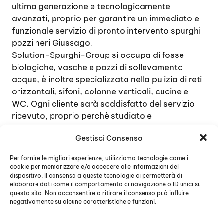
ultima generazione e tecnologicamente
avanzati, proprio per garantire un immediato e
funzionale servizio di pronto intervento spurghi
pozzi neri Giussago.
Solution-Spurghi-Group si occupa di fosse
biologiche, vasche e pozzi di sollevamento
acque, è inoltre specializzata nella pulizia di reti
orizzontali, sifoni, colonne verticali, cucine e
WC. Ogni cliente sarà soddisfatto del servizio
ricevuto, proprio perchè studiato e
dimensionato sulla base dell’intervento da
Gestisci Consenso
svolgere.
Il servizio di
pronto intervento spurghi pozzi
Per fornire le migliori esperienze, utilizziamo tecnologie come i
neri Giussago
di Solution-Spurghi-Group è
cookie per memorizzare e/o accedere alle informazioni del
funzionante 24 ore su 24 per 365 giorni l’anno.
dispositivo. Il consenso a queste tecnologie ci permetterà di
elaborare dati come il comportamento di navigazione o ID unici su
questo sito. Non acconsentire o ritirare il consenso può influire
negativamente su alcune caratteristiche e funzioni.