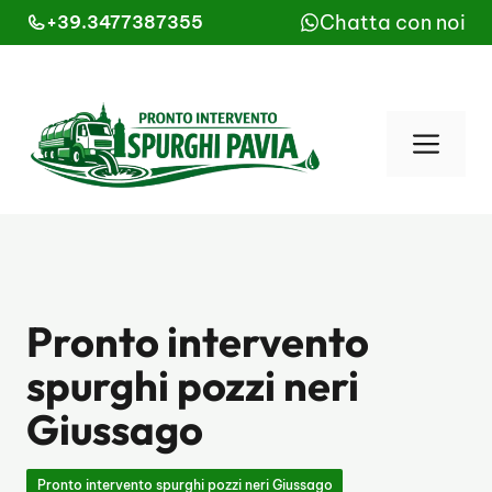
Vai
Chatta con noi
+39.3477387355
al
contenuto
Men
Pronto intervento
spurghi pozzi neri
Giussago
Pronto intervento spurghi pozzi neri Giussago