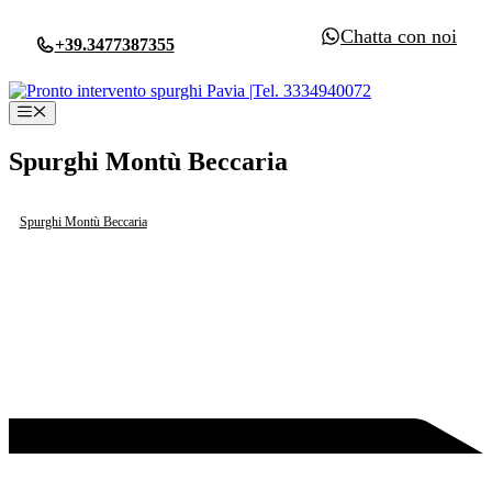
Vai
Chatta con noi
al
+39.3477387355
contenuto
Menu
Spurghi Montù Beccaria
Spurghi Montù Beccaria