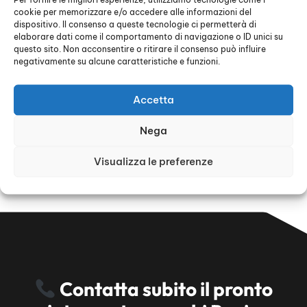
Chiamateci con fiducia, interverremo a
cookie per memorizzare e/o accedere alle informazioni del
VERRUA PO con tempestività e
dispositivo. Il consenso a queste tecnologie ci permetterà di
elaborare dati come il comportamento di navigazione o ID unici su
professionalità.
questo sito. Non acconsentire o ritirare il consenso può influire
negativamente su alcune caratteristiche e funzioni.
Solution-Spurghi-Group ECOLOGIA SRL,
1000
PROBLEMI……..UNA SOLA SOLUZIONE!!
Accetta
Nega
Visualizza le preferenze
Contatta subito il pronto