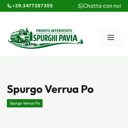
Vai
Chatta con noi
+39.3477387355
al
contenuto
Men
Spurgo Verrua Po
Spurgo Verrua Po