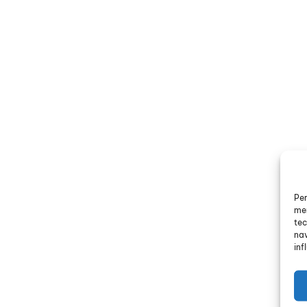
Per
mem
tec
nav
inf