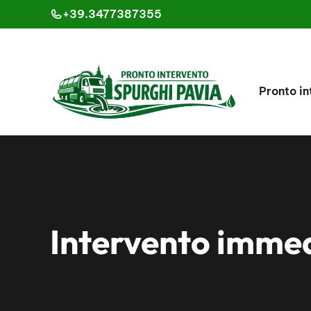
Vai
+39.3477387355
al
contenuto
Pronto in
Intervento imme