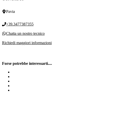
Pavia
+39.3477387355
Chatta un nostro tecnico
Richiedi maggiori informazioni
Forse potrebbe interessarti....
Pronto intervento fognature a Stradella
Sturamento tubazioni lavandini Frascarolo
Spurgo Canneto Pavese
Spurghi Mezzana Rabattone
Spurghi Lungavilla