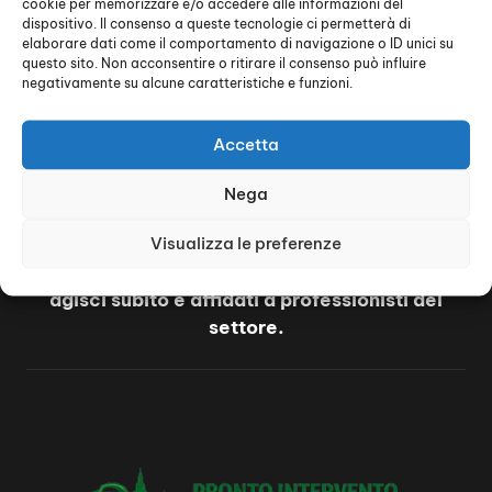
cookie per memorizzare e/o accedere alle informazioni del
intervento spurghi Pavia
dispositivo. Il consenso a queste tecnologie ci permetterà di
elaborare dati come il comportamento di navigazione o ID unici su
questo sito. Non acconsentire o ritirare il consenso può influire
Se hai un problema urgente o vuoi prevenire
negativamente su alcune caratteristiche e funzioni.
guasti futuri, il servizio di
Pronto intervento
spurghi Pavia
è la soluzione ideale.
Accetta
Interventi rapidi, personale qualificato e
disponibilità H24 rendono questo servizio
Nega
indispensabile per la gestione di qualsiasi
Visualizza le preferenze
problema fognario.
Non aspettare che la situazione peggiori:
agisci subito e affidati a professionisti del
settore.