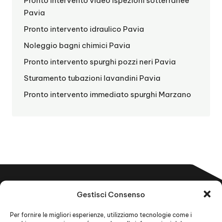
Pronto intervento video ispezioni sotterranee
Pavia
Pronto intervento idraulico Pavia
Noleggio bagni chimici Pavia
Pronto intervento spurghi pozzi neri Pavia
Sturamento tubazioni lavandini Pavia
Pronto intervento immediato spurghi Marzano
Gestisci Consenso
Per fornire le migliori esperienze, utilizziamo tecnologie come i
Contatta subito il pronto