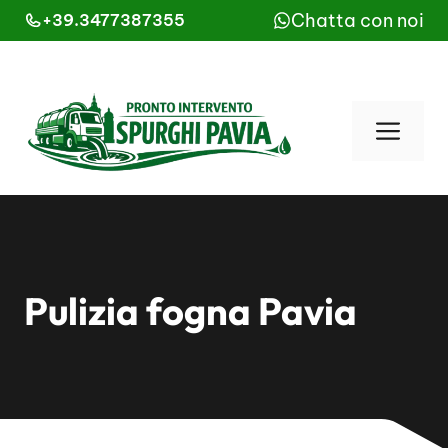
Vai
Chatta con noi
+39.3477387355
al
contenuto
Men
Pulizia fogna Pavia